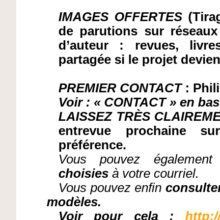
IMAGES OFFERTES
(Tira
de parutions sur réseaux 
d’auteur : revues, livre
partagée si le projet devien
PREMIER CONTACT
: Phil
Voir : « CONTACT » en bas
LAISSEZ TRÈS CLAIRE
entrevue prochaine s
préférence.
Vous pouvez également 
choisies
à votre courriel.
Vous pouvez enfin
consulter
modèles.
Voir pour cela :
http: